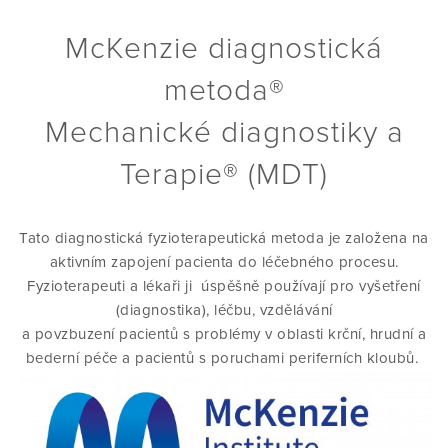
McKenzie diagnostická
VYZKOUŠEJTE SI TECHNIKY SAMI
MYLNÁ TVRZENÍ
STRUKTURA VZDĚLÁNÍ KURZU
O MEZINÁRODNÍM MCKENZIE
PODPOŘTE NÁS
metoda®
INSTITUTU
Mechanické diagnostiky a
ZKUŠENOSTI / REFERENCE
SIG SKUPINA
PODROBNÉ INFORMACE O
KOHO SPONZORUJEME
KONTAKT
JEDNOTLIVÝCH ČÁSTECH KURZU
POSLÁNÍ MCK I CR
Terapie® (MDT)
ČASTO KLADENÉ OTÁZKY (FAQ)
ZKUŠENOSTI / REFERENCE
TRANSPARENTNÍ ÚČET
E-SHOP
ČASTO KLADENÉ DOTAZY (FAQ)
VÝKONNÝ VÝBOR
Tato diagnostická fyzioterapeutická metoda je založena na
aktivním zapojení pacienta do léčebného procesu.
NAJÍT TERAPEUTA
ČASTO KLADENÉ DOTAZY (FAQ)
DALŠÍ ...
Fyzioterapeuti a lékaři ji
úspěšně používají
pro vyšetření
REFERENCE STUDENTŮ
NAŠI SPOLUPRACOVNÍCI
(diagnostika), léčbu, vzdělávání
a povzbuzení pacientů s problémy v oblasti krční, hrudní a
KE STAŽENÍ
INFORMACE PRO LÉKAŘE
NOVINKY
bederní péče a pacientů s poruchami periferních kloubů.
CERTIFIKAČNÍ ZKOUŠKA
ČLENSTVÍ
Přihlášení pro Cert.MDT
ODKAZY
VÝZKUM A ZDROJE
PROJEKTY
Vstup pro členy
DIPLOMOVANÝ PROGRAM
SEZNAM MDT ODBORNÍKŮ