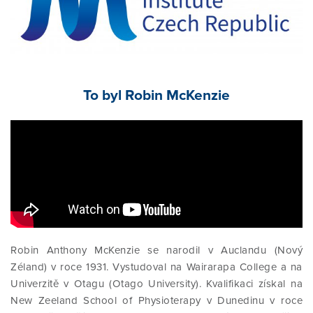
ČASOPIS - ARCHIV
SIG SKUPINA
E-VÝUKA
VSTUP PRO ČLENY
KE STAŽENÍ
PRESS / NEWS
PROJEKTY
To byl Robin McKenzie
ODKAZY
AKCE / FOTOGALERIE
PRESS / NEWS
INFO PRO VEŘEJNOST
AKCE / FOTOGALERIE
KE STAŽENÍ
Robin Anthony McKenzie se narodil v Auclandu (Nový
Zéland) v roce 1931. Vystudoval na Wairarapa College a na
TEST
Univerzitě v Otagu (Otago University). Kvalifikaci získal na
New Zeeland School of Physioterapy v Dunedinu v roce