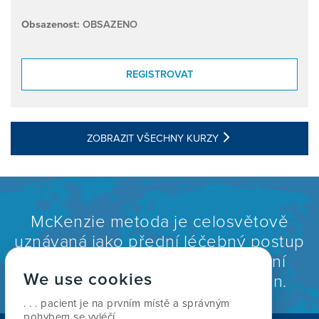
Obsazenost:
OBSAZENO
REGISTROVAT
ZOBRAZIT VŠECHNY KURZY
McKenzie metoda je celosvětově
uznávaná jako přední léčebný postup
pro léčbu bolestí krční a bederní
We use cookies
páteře a bolestí kloubů končetin.
. . . pacient je na prvním místě a správným
pohybem se vyléčí.