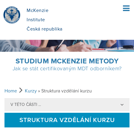
McKenzie
Institute
Česká republika
ÚVOD
STUDIUM MCKENZIE METODY
Jak se stát certifikovaným MDT odborníkem?
PRO PACIENTY
CO JE MCKENZIE METODA?
PRO TERAPEUTY
Home
Kurzy
» Struktura vzdělání kurzu
V TÉTO ČÁSTI ...
JAK SE V METODĚ POSTUPUJE?
MCKENZIE DIAGNOSTICKÁ METODA
KURZY
STRUKTURA VZDĚLÁNÍ KURZU
JE PRO MĚ METODA VHODNÁ?
PŘÍNOS MDT
NAJÍT KURZ
O NÁS