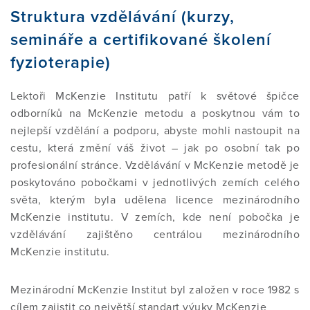
Struktura vzdělávání (kurzy,
semináře a certifikované školení
VYZKOUŠEJTE SI TECHNIKY SAMI
MYLNÁ TVRZENÍ
STRUKTURA VZDĚLÁNÍ KURZU
O MEZINÁRODNÍM MCKENZIE
PODPOŘTE NÁS
fyzioterapie)
INSTITUTU
ZKUŠENOSTI / REFERENCE
SIG SKUPINA
PODROBNÉ INFORMACE O
KOHO SPONZORUJEME
KONTAKT
Lektoři McKenzie Institutu patří k světové špičce
JEDNOTLIVÝCH ČÁSTECH KURZU
POSLÁNÍ MCK I CR
odborníků na McKenzie metodu a poskytnou vám to
nejlepší vzdělání a podporu, abyste mohli nastoupit na
ČASTO KLADENÉ OTÁZKY (FAQ)
ZKUŠENOSTI / REFERENCE
TRANSPARENTNÍ ÚČET
E-SHOP
cestu, která změní váš život – jak po osobní tak po
ČASTO KLADENÉ DOTAZY (FAQ)
VÝKONNÝ VÝBOR
profesionální stránce. Vzdělávání v McKenzie metodě je
poskytováno pobočkami v jednotlivých zemích celého
NAJÍT TERAPEUTA
ČASTO KLADENÉ DOTAZY (FAQ)
DALŠÍ ...
světa, kterým byla udělena licence mezinárodního
REFERENCE STUDENTŮ
NAŠI SPOLUPRACOVNÍCI
McKenzie institutu. V zemích, kde není pobočka je
KE STAŽENÍ
INFORMACE PRO LÉKAŘE
NOVINKY
vzdělávání zajištěno centrálou mezinárodního
McKenzie institutu.
CERTIFIKAČNÍ ZKOUŠKA
ČLENSTVÍ
Přihlášení pro Cert.MDT
ODKAZY
VÝZKUM A ZDROJE
PROJEKTY
Mezinárodní McKenzie Institut byl založen v roce 1982 s
Vstup pro členy
DIPLOMOVANÝ PROGRAM
SEZNAM MDT ODBORNÍKŮ
cílem zajistit co největší standart výuky McKenzie