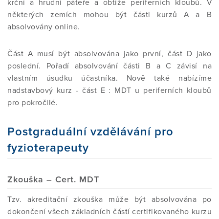
krční a hrudní páteře a obtíže periferních kloubů. V
některých zemích mohou být části kurzů A a B
absolvovány online.
Část A musí být absolvována jako první, část D jako
poslední. Pořadí absolvování části B a C závisí na
vlastním úsudku účastníka. Nově také nabízíme
nadstavbový kurz - část E : MDT u periferních kloubů
pro pokročilé.
Postgraduální vzdělávání pro
fyzioterapeuty
Zkouška – Cert. MDT
Tzv. akreditační zkouška může být absolvována po
dokončení všech základních částí certifikovaného kurzu