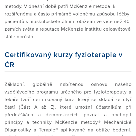
metody. V dnešní době patří McKenzie metoda k
ČASOPIS - ARCHIV
SIG SKUPINA
rozšířenému a často primárně volenému způsobu léčby
E-VÝUKA
VSTUP PRO ČLENY
pacientů s muskuloskeletálními obížemi ve více než 40
KE STAŽENÍ
PRESS / NEWS
zemích světa a reputace McKenzie Instititu celosvětově
stále narůstá.
PROJEKTY
ODKAZY
AKCE / FOTOGALERIE
Certifikovaný kurzy fyzioterapie v
PRESS / NEWS
ČR
INFO PRO VEŘEJNOST
AKCE / FOTOGALERIE
Základní, globálně nabízenou osnovu našeho
vzdělávacího programu určeného pro fyzioterapeuty a
lékaře tvoří certifikovaný kurz, který se skládá ze čtyř
KE STAŽENÍ
částí (Část A až E), které umožní účastníkům při
přednáškách a demonstracích poznat a pochopit
TEST
principy a techniky McKenzie metody® Mechanické
Diagnostiky a Terapie® aplikované na obtíže bederní,