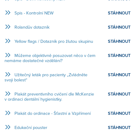
ČASOPIS - ARCHIV
SIG SKUPINA
Spis - Kontrolní NEW
STÁHNOUT
E-VÝUKA
VSTUP PRO ČLENY
Rolandův dotazník
STÁHNOUT
KE STAŽENÍ
PRESS / NEWS
PROJEKTY
Yellow flags / Dotazník pro žlutou skupinu
STÁHNOUT
ODKAZY
AKCE / FOTOGALERIE
Můžeme objektivně posuzovat něco v čem
STÁHNOUT
PRESS / NEWS
nemáme dostatečné vzdělání?
INFO PRO VEŘEJNOST
Užitečný leták pro pacienty „Zvládněte
STÁHNOUT
AKCE / FOTOGALERIE
svoji bolest“
Plakát preventivního cvičení dle McKenzie
STÁHNOUT
KE STAŽENÍ
v ordinaci dentální hygienistky.
Plakát do ordinace - Šťastní a Vzpřímení
STÁHNOUT
TEST
Edukační pouster
STÁHNOUT