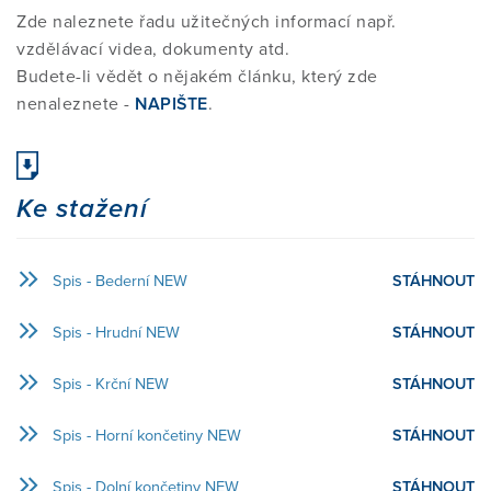
Zde naleznete řadu užitečných informací např.
vzdělávací videa, dokumenty atd.
VYZKOUŠEJTE SI TECHNIKY SAMI
MYLNÁ TVRZENÍ
STRUKTURA VZDĚLÁNÍ KURZU
O MEZINÁRODNÍM MCKENZIE
PODPOŘTE NÁS
Budete-li vědět o nějakém článku, který zde
INSTITUTU
nenaleznete -
NAPIŠTE
.
ZKUŠENOSTI / REFERENCE
SIG SKUPINA
PODROBNÉ INFORMACE O
KOHO SPONZORUJEME
KONTAKT
JEDNOTLIVÝCH ČÁSTECH KURZU
POSLÁNÍ MCK I CR
Ke stažení
ČASTO KLADENÉ OTÁZKY (FAQ)
ZKUŠENOSTI / REFERENCE
TRANSPARENTNÍ ÚČET
E-SHOP
ČASTO KLADENÉ DOTAZY (FAQ)
VÝKONNÝ VÝBOR
Spis - Bederní NEW
STÁHNOUT
NAJÍT TERAPEUTA
ČASTO KLADENÉ DOTAZY (FAQ)
DALŠÍ ...
REFERENCE STUDENTŮ
NAŠI SPOLUPRACOVNÍCI
Spis - Hrudní NEW
STÁHNOUT
KE STAŽENÍ
INFORMACE PRO LÉKAŘE
NOVINKY
Spis - Krční NEW
STÁHNOUT
CERTIFIKAČNÍ ZKOUŠKA
ČLENSTVÍ
Přihlášení pro Cert.MDT
Spis - Horní končetiny NEW
STÁHNOUT
ODKAZY
VÝZKUM A ZDROJE
PROJEKTY
Vstup pro členy
DIPLOMOVANÝ PROGRAM
SEZNAM MDT ODBORNÍKŮ
Spis - Dolní končetiny NEW
STÁHNOUT