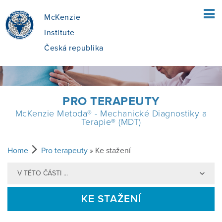
McKenzie
Institute
Česká republika
ÚVOD
PRO TERAPEUTY
McKenzie Metoda® - Mechanické Diagnostiky a
PRO PACIENTY
Terapie® (MDT)
CO JE MCKENZIE METODA?
PRO TERAPEUTY
Home
Pro terapeuty
» Ke stažení
V TÉTO ČÁSTI ...
JAK SE V METODĚ POSTUPUJE?
MCKENZIE DIAGNOSTICKÁ METODA
KURZY
KE STAŽENÍ
JE PRO MĚ METODA VHODNÁ?
PŘÍNOS MDT
NAJÍT KURZ
O NÁS