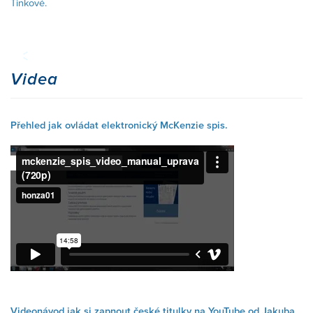
Tinkové.
Videa
Přehled jak ovládat elektronický McKenzie spis.
Videonávod jak si zapnout české titulky na YouTube od Jakuba