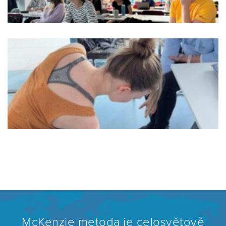
McKenzie metoda je celosvětově