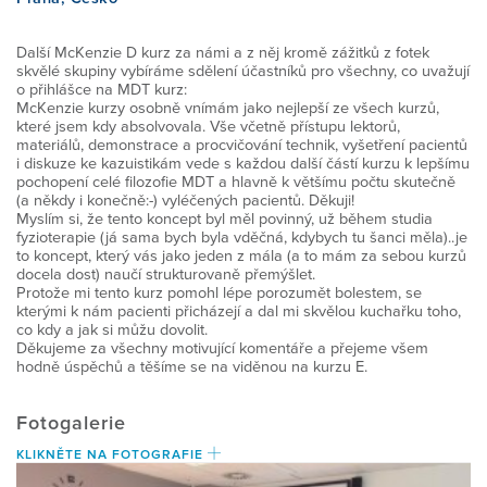
Další McKenzie D kurz za námi a z něj kromě zážitků z fotek
VYZKOUŠEJTE SI TECHNIKY SAMI
MYLNÁ TVRZENÍ
STRUKTURA VZDĚLÁNÍ KURZU
O MEZINÁRODNÍM MCKENZIE
PODPOŘTE NÁS
skvělé skupiny vybíráme sdělení účastníků pro všechny, co uvažují
o přihlášce na MDT kurz:
INSTITUTU
McKenzie kurzy osobně vnímám jako nejlepší ze všech kurzů,
které jsem kdy absolvovala. Vše včetně přístupu lektorů,
ZKUŠENOSTI / REFERENCE
SIG SKUPINA
PODROBNÉ INFORMACE O
KOHO SPONZORUJEME
KONTAKT
materiálů, demonstrace a procvičování technik, vyšetření pacientů
i diskuze ke kazuistikám vede s každou další částí kurzu k lepšímu
JEDNOTLIVÝCH ČÁSTECH KURZU
POSLÁNÍ MCK I CR
pochopení celé filozofie MDT a hlavně k většímu počtu skutečně
(a někdy i konečně:-) vyléčených pacientů. Děkuji!
ČASTO KLADENÉ OTÁZKY (FAQ)
ZKUŠENOSTI / REFERENCE
TRANSPARENTNÍ ÚČET
E-SHOP
Myslím si, že tento koncept byl měl povinný, už během studia
fyzioterapie (já sama bych byla vděčná, kdybych tu šanci měla)..je
ČASTO KLADENÉ DOTAZY (FAQ)
VÝKONNÝ VÝBOR
to koncept, který vás jako jeden z mála (a to mám za sebou kurzů
docela dost) naučí strukturovaně přemýšlet.
NAJÍT TERAPEUTA
ČASTO KLADENÉ DOTAZY (FAQ)
DALŠÍ ...
Protože mi tento kurz pomohl lépe porozumět bolestem, se
kterými k nám pacienti přicházejí a dal mi skvělou kuchařku toho,
REFERENCE STUDENTŮ
NAŠI SPOLUPRACOVNÍCI
co kdy a jak si můžu dovolit.
Děkujeme za všechny motivující komentáře a přejeme všem
KE STAŽENÍ
INFORMACE PRO LÉKAŘE
NOVINKY
hodně úspěchů a těšíme se na viděnou na kurzu E.
CERTIFIKAČNÍ ZKOUŠKA
ČLENSTVÍ
Přihlášení pro Cert.MDT
Fotogalerie
ODKAZY
VÝZKUM A ZDROJE
PROJEKTY
KLIKNĚTE NA FOTOGRAFIE
Vstup pro členy
DIPLOMOVANÝ PROGRAM
SEZNAM MDT ODBORNÍKŮ