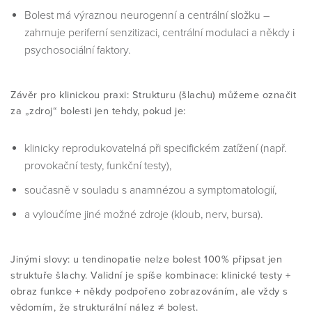
Bolest má výraznou
neurogenní a centrální složku –
zahrnuje periferní senzitizaci, centrální modulaci a někdy i
psychosociální faktory.
Závěr pro klinickou praxi: Strukturu (šlachu) můžeme označit
za „zdroj“ bolesti jen tehdy, pokud je:
klinicky reprodukovatelná při specifickém zatížení (např.
provokační testy, funkční testy),
současně v souladu s anamnézou a symptomatologií,
a vyloučíme jiné možné zdroje (kloub, nerv, bursa).
Jinými slovy:
u tendinopatie nelze bolest 100% připsat jen
struktuře šlachy. Validní je spíše kombinace: klinické testy +
obraz funkce + někdy podpořeno zobrazováním, ale vždy s
vědomím, že strukturální nález ≠ bolest.