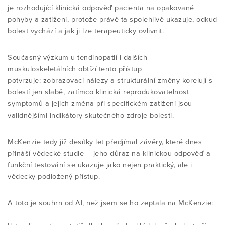
je rozhodující klinická odpověď pacienta na opakované
ČASOPIS - ARCHIV
SIG SKUPINA
pohyby a zatížení, protože právě ta spolehlivě ukazuje, odkud
E-VÝUKA
VSTUP PRO ČLENY
bolest vychází a jak ji lze terapeuticky ovlivnit.
KE STAŽENÍ
PRESS / NEWS
Současný výzkum u tendinopatií i dalších
PROJEKTY
muskuloskeletálních obtíží tento přístup
potvrzuje:
zobrazovací nálezy a strukturální změny korelují s
ODKAZY
AKCE / FOTOGALERIE
bolestí jen slabě, zatímco klinická reprodukovatelnost
PRESS / NEWS
symptomů a jejich změna při specifickém zatížení jsou
validnějšími indikátory skutečného zdroje bolesti.
INFO PRO VEŘEJNOST
AKCE / FOTOGALERIE
McKenzie tedy již desítky let předjímal závěry, které dnes
přináší vědecké studie – jeho důraz na klinickou odpověď a
funkční testování se ukazuje jako nejen praktický, ale i
KE STAŽENÍ
vědecky podložený přístup.
TEST
A toto je souhrn od AI, než jsem se ho zeptala na McKenzie: