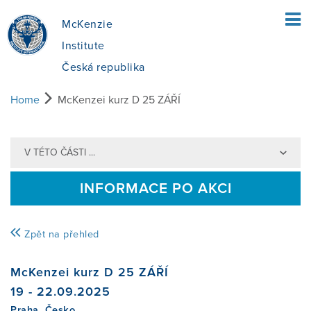
McKenzie
Institute
Česká republika
Home
McKenzei kurz D 25 ZÁŘÍ
ÚVOD
V TÉTO ČÁSTI ...
PRO PACIENTY
INFORMACE PO AKCI
CO JE MCKENZIE METODA?
PRO TERAPEUTY
Zpět na přehled
JAK SE V METODĚ POSTUPUJE?
MCKENZIE DIAGNOSTICKÁ METODA
KURZY
McKenzei kurz D 25 ZÁŘÍ
19 - 22.09.2025
JE PRO MĚ METODA VHODNÁ?
PŘÍNOS MDT
NAJÍT KURZ
O NÁS
Praha, Česko