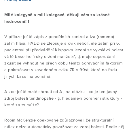
Milé kolegyně a milí kolegové, děkuji vám za krásné
VYZKOUŠEJTE SI TECHNIKY SAMI
MYLNÁ TVRZENÍ
STRUKTURA VZDĚLÁNÍ KURZU
O MEZINÁRODNÍM MCKENZIE
PODPOŘTE NÁS
hodnocení!!!
INSTITUTU
V příloze ještě zápis z pondělních kontrol a Iva (rameno)
ZKUŠENOSTI / REFERENCE
SIG SKUPINA
PODROBNÉ INFORMACE O
KOHO SPONZORUJEME
KONTAKT
zatím hlásí, HADD se zlepšuje a cvik nebolí, ale zatím při 6.
JEDNOTLIVÝCH ČÁSTECH KURZU
POSLÁNÍ MCK I CR
pacientovi při předvádění Klappova lezení se vyvolává bolest
vč té baseline "ruky držení manžela", tj. moje doporučení -
ČASTO KLADENÉ OTÁZKY (FAQ)
ZKUŠENOSTI / REFERENCE
TRANSPARENTNÍ ÚČET
E-SHOP
zkusit se vyhnout na přech dobu těmto agravačním faktorům
ČASTO KLADENÉ DOTAZY (FAQ)
VÝKONNÝ VÝBOR
a pokračovat v zavedeném cviku ZR v 90st, která na řadu
jiných baselinu pomáhá.
NAJÍT TERAPEUTA
ČASTO KLADENÉ DOTAZY (FAQ)
DALŠÍ ...
REFERENCE STUDENTŮ
NAŠI SPOLUPRACOVNÍCI
A zde ještě malé shrnutí od AI, na otázku - co je ten jasný
KE STAŽENÍ
INFORMACE PRO LÉKAŘE
NOVINKY
zdroj bolesti tendinopatie - tj. hledáme-li poranění struktury -
CERTIFIKAČNÍ ZKOUŠKA
ČLENSTVÍ
které za to může?
Přihlášení pro Cert.MDT
ODKAZY
VÝZKUM A ZDROJE
PROJEKTY
Robin McKenzie opakovaně zdůrazňoval, že strukturální
Vstup pro členy
DIPLOMOVANÝ PROGRAM
SEZNAM MDT ODBORNÍKŮ
nález nelze automaticky považovat za zdroj bolesti. Podle něj