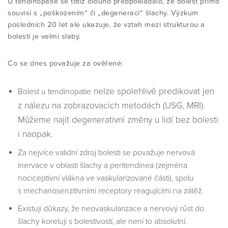
U
tendinopatie se totiž dlouho předpokládalo, že bolest přímo
souvisí s „poškozením“ či „degenerací“ šlachy. Výzkum
posledních 20 let ale ukazuje, že vztah mezi strukturou a
bolestí je
velmi slabý.
Co se dnes považuje za ověřené:
nelze spolehlivě predikovat jen
Bolest u tendinopatie
z nálezu na zobrazovacích metodách (USG, MRI).
Můžeme najít degenerativní změny u lidí bez bolesti
i naopak.
Za nejvíce validní zdroj bolesti se považuje
nervová
inervace v oblasti šlachy a peritendinea (zejména
nociceptivní vlákna ve vaskularizované části), spolu
s
mechanosenzitivními receptory reagujícími na zátěž.
Existují důkazy, že
neovaskularizace a nervový růst do
šlachy korelují s bolestivostí, ale není to absolutní.