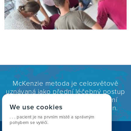
McKenzie metoda je celosvětově
uznávaná jako přední léčebný postup
pro léčbu bolestí krční a bederní
We use cookies
páteře a bolestí kloubů končetin.
. . . pacient je na prvním místě a správným
pohybem se vyléčí.
NAJÍT TERAPEUTA