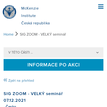
McKenzie
Institute
Česká republika
Home
SIG ZOOM - VELKÝ seminář
ÚVOD
V TÉTO ČÁSTI ...
PRO PACIENTY
INFORMACE PO AKCI
CO JE MCKENZIE METODA?
PRO TERAPEUTY
Zpět na přehled
JAK SE V METODĚ POSTUPUJE?
MCKENZIE DIAGNOSTICKÁ METODA
KURZY
SIG ZOOM - VELKÝ seminář
07.12.2021
JE PRO MĚ METODA VHODNÁ?
PŘÍNOS MDT
NAJÍT KURZ
O NÁS
, Česko