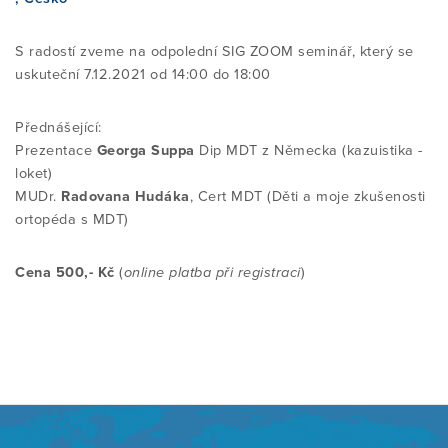
S radostí zveme na odpolední SIG ZOOM seminář, který se
VYZKOUŠEJTE SI TECHNIKY SAMI
MYLNÁ TVRZENÍ
STRUKTURA VZDĚLÁNÍ KURZU
O MEZINÁRODNÍM MCKENZIE
PODPOŘTE NÁS
uskuteční
7.12.2021 od 14:00 do 18:00
INSTITUTU
Přednášející:
ZKUŠENOSTI / REFERENCE
SIG SKUPINA
PODROBNÉ INFORMACE O
KOHO SPONZORUJEME
KONTAKT
Prezentace
Georga Suppa
Dip MDT z Německa (kazuistika -
JEDNOTLIVÝCH ČÁSTECH KURZU
POSLÁNÍ MCK I CR
loket)
MUDr.
ČASTO KLADENÉ OTÁZKY (FAQ)
ZKUŠENOSTI / REFERENCE
TRANSPARENTNÍ ÚČET
Radovana Hudáka
, Cert MDT (D
ěti a moje zkušenosti
E-SHOP
ortopéda s MDT)
ČASTO KLADENÉ DOTAZY (FAQ)
VÝKONNÝ VÝBOR
NAJÍT TERAPEUTA
ČASTO KLADENÉ DOTAZY (FAQ)
DALŠÍ ...
Cena 500,- Kč
(
online platba při registraci
)
REFERENCE STUDENTŮ
NAŠI SPOLUPRACOVNÍCI
KE STAŽENÍ
INFORMACE PRO LÉKAŘE
NOVINKY
CERTIFIKAČNÍ ZKOUŠKA
ČLENSTVÍ
Přihlášení pro Cert.MDT
ODKAZY
VÝZKUM A ZDROJE
PROJEKTY
Vstup pro členy
DIPLOMOVANÝ PROGRAM
SEZNAM MDT ODBORNÍKŮ