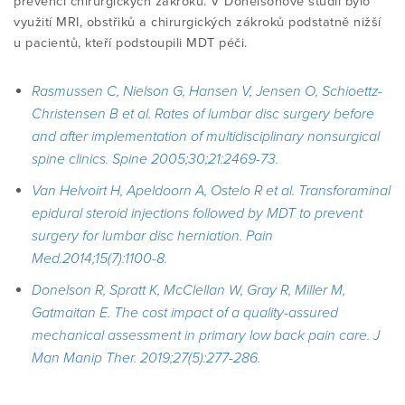
prevenci chirurgických zákroků. V Donelsonově studii bylo
využití MRI, obstřiků a chirurgických zákroků podstatně nižší
u pacientů, kteří podstoupili MDT péči.
Rasmussen C, Nielson G, Hansen V, Jensen O, Schioettz-
Christensen B et al. Rates of lumbar disc surgery before
and after implementation of multidisciplinary nonsurgical
spine clinics. Spine 2005;30;21:2469-73.
Van Helvoirt H, Apeldoorn A, Ostelo R et al. Transforaminal
epidural steroid injections followed by MDT to prevent
surgery for lumbar disc herniation. Pain
Med.2014;15(7):1100-8.
Donelson R, Spratt K, McClellan W, Gray R, Miller M,
Gatmaitan E. The cost impact of a quality-assured
mechanical assessment in primary low back pain care. J
Man Manip Ther. 2019;27(5):277-286
.