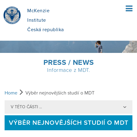
McKenzie
Institute
Česká republika
ÚVOD
PRESS / NEWS
Informace z MDT.
PRO PACIENTY
CO JE MCKENZIE METODA?
PRO TERAPEUTY
Home
Výběr nejnovějších studií o MDT
V TÉTO ČÁSTI ...
JAK SE V METODĚ POSTUPUJE?
MCKENZIE DIAGNOSTICKÁ METODA
KURZY
VÝBĚR NEJNOVĚJŠÍCH STUDIÍ O MDT
JE PRO MĚ METODA VHODNÁ?
PŘÍNOS MDT
NAJÍT KURZ
O NÁS