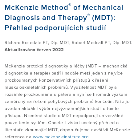
®
McKenzie Method
of Mechanical
®
Diagnosis and Therapy
(MDT):
VYZKOUŠEJTE SI TECHNIKY SAMI
MYLNÁ TVRZENÍ
STRUKTURA VZDĚLÁNÍ KURZU
O MEZINÁRODNÍM MCKENZIE
PODPOŘTE NÁS
Přehled podporujících studií
INSTITUTU
ZKUŠENOSTI / REFERENCE
SIG SKUPINA
PODROBNÉ INFORMACE O
KOHO SPONZORUJEME
KONTAKT
Richard Rosedale PT, Dip. MDT, Robert Medcalf PT, Dip. MDT.
JEDNOTLIVÝCH ČÁSTECH KURZU
POSLÁNÍ MCK I CR
Aktualizováno
červen 2022
ČASTO KLADENÉ OTÁZKY (FAQ)
ZKUŠENOSTI / REFERENCE
TRANSPARENTNÍ ÚČET
E-SHOP
McKenzie protokol diagnostiky a léčby (MDT – mechanická
ČASTO KLADENÉ DOTAZY (FAQ)
VÝKONNÝ VÝBOR
diagnostika a terapie) patří i nadále mezi jeden z nejvíce
prozkoumaných konzervativních přístupů k řešení
NAJÍT TERAPEUTA
ČASTO KLADENÉ DOTAZY (FAQ)
DALŠÍ ...
muskuloskeletálních problémů. Využitelnost MDT byla
REFERENCE STUDENTŮ
NAŠI SPOLUPRACOVNÍCI
rozsáhle prozkoumána u páteře a nyní se hromadí výzkum
zaměřený na řešení pohybových problémů končetin. Níže je
KE STAŽENÍ
INFORMACE PRO LÉKAŘE
NOVINKY
uveden aktuální výběr nejvýznamnějších studií o tomto
CERTIFIKAČNÍ ZKOUŠKA
ČLENSTVÍ
přístupu. Nicméně studie o MDT nepodporují univerzálně
Přihlášení pro Cert.MDT
pouze tento systém. Chcete-li získat ucelený přehled o
ODKAZY
VÝZKUM A ZDROJE
PROJEKTY
literatuře zkoumající MDT, doporučujeme navštívit McKenzie
Vstup pro členy
DIPLOMOVANÝ PROGRAM
SEZNAM MDT ODBORNÍKŮ
reference na
www.mckenzieinstitute.org