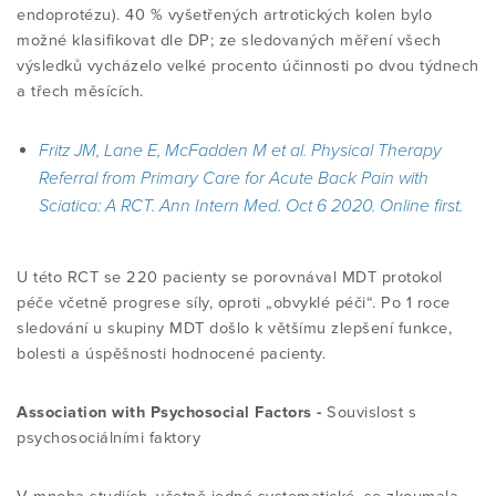
endoprotézu). 40 % vyšetřených artrotických kolen bylo
možné klasifikovat dle DP; ze sledovaných měření všech
výsledků vycházelo velké procento účinnosti po dvou týdnech
a třech měsících.
Fritz JM, Lane E, McFadden M
et al.
Physical Therapy
Referral from Primary Care for Acute Back Pain with
Sciatica: A RCT. Ann Intern Med. Oct 6 2020. Online first
.
U této RCT se 220 pacienty se porovnával MDT protokol
péče včetně progrese síly, oproti „obvyklé péči“. Po 1 roce
sledování u skupiny MDT došlo k většímu zlepšení funkce,
bolesti a úspěšnosti hodnocené pacienty.
Association with Psychosocial Factors -
Souvislost s
psychosociálními faktory