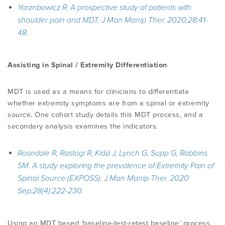
Yarznbowicz R. A prospective study of patients with
shoulder pain and MDT.
J Man Manip Ther. 2020;28:41-
48.
Assisting in Spinal / Extremity Differentiation
MDT is used as a means for clinicians to differentiate
whether extremity symptoms are from a spinal or extremity
source. One cohort study details this MDT process, and a
secondary analysis examines the indicators.
Rosedale R, Rastogi R, Kidd J, Lynch G, Supp G, Robbins
SM. A study exploring the prevalence of Extremity Pain of
Spinal Source (EXPOSS). J Man Manip Ther. 2020
Sep;28(4):222-230.
Using an MDT based ‘baseline-test-retest baseline’ process,