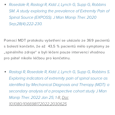
Rosedale R, Rastogi R, Kidd J, Lynch G, Supp G, Robbins
SM. A study exploring the prevalence of Extremity Pain of
Spinal Source (EXPOSS). J Man Manip Ther. 2020
Sep;28(4):222-230.
Pomocí MDT protokolu vyšetření se ukázalo ze 369 pacientů
s bolestí končetin, že až 43,5 % pacientů mělo symptomy ze
„spinálního zdroje“ a byli léčeni pouze intervencí vhodnou
pro páteř nikoliv léčbou pro končetinu.
Rastogi R, Rosedale R, Kidd J, Lynch G, Supp G, Robbins S.
Exploring indicators of extremity pain of spinal source as
identified by Mechanical Diagnosis and Therapy (MDT): a
secondary analysis of a prospective cohort study J Man
Manip Ther. 2022 Jan 25; 1
-8
.
Doi:
10.1080/10669817.2022.2030625