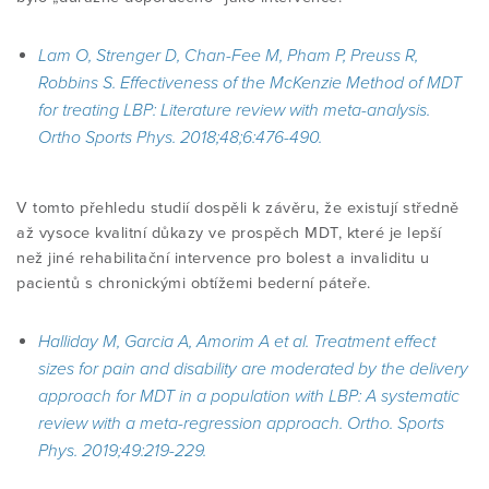
Lam O, Strenger D, Chan-Fee M, Pham P, Preuss R,
Robbins S. Effectiveness of the McKenzie Method of MDT
for treating LBP: Literature review with meta-analysis.
Ortho Sports Phys. 2018;48;6:476-490
.
V tomto přehledu studií dospěli k závěru, že existují středně
až vysoce kvalitní důkazy ve prospěch MDT, které je ​​lepší
než jiné rehabilitační intervence pro bolest a invaliditu u
pacientů s chronickými obtížemi bederní páteře.
Halliday M, Garcia A, Amorim A et al. Treatment effect
sizes for pain and disability are moderated by the delivery
approach for MDT in a population with LBP: A systematic
review with a meta-regression approach.
Ortho. Sports
Phys. 2019;49:219-229.