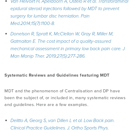
Van Helvoirt H, Apeldoorn A, Ostelo R et al. Transforaminal
epidural steroid injections followed by MDT to prevent
surgery for lumbar disc herniation. Pain
Med.2014;15(7):1100-8.
Donelson R, Spratt K, McClellan W, Gray R, Miller M,
Gatmaitan E. The cost impact of a quality-assured
mechanical assessment in primary low back pain care. J
Man Manip Ther. 2019;27(5):277-286
.
Systematic Reviews and Guidelines featuring MDT
MDT and the phenomenon of Centralisation and DP have
been the subject of, or included in, many systematic reviews
and guidelines. Here are a few examples.
Delitto A, Georg S, van Dillen L et al. Low Back pain.
Clinical Practice Guidelines. J. Ortho Sports Phys.