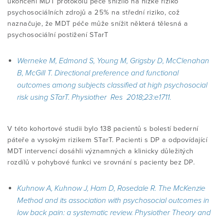
ukončení MDT protokolu péče snížilo na nízké riziko
psychosociálních zdrojů a 25% na střední riziko, což
naznačuje, že MDT péče může snížit některá tělesná a
psychosociální postižení STarT
Werneke M, Edmond S, Young M, Grigsby D, McClenahan
B, McGill T. Directional preference and functional
outcomes among subjects classified at high psychosocial
risk using STarT. Physiother Res 2018;23:e1711.
V této kohortové studii bylo 138 pacientů s bolestí bederní
páteře a vysokým rizikem STarT. Pacienti s DP a odpovídající
MDT intervencí dosáhli významných a klinicky důležitých
rozdílů v pohybové funkci ve srovnání s pacienty bez DP.
Kuhnow A, Kuhnow J, Ham D, Rosedale R. The McKenzie
Method and its association with psychosocial outcomes in
low back pain: a systematic review. Physiother Theory and