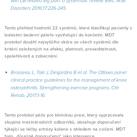
with LB-related leg pain: a systematic review. BMC MSK
Disorders 2016;17:226-245.
Tento přehled hodnotil 22 systémů, které klasifikují pacienty s
bolestmi bederní páteře vystřelující do končetin. MDT
protokol dosáhl nejvyššího skóre ze všech systémů dle
kritérií založených na efektu, platnosti, proveditelnosti,
spolehlivosti a zobecnění.
Brosseau L, Taki J, Desjardins B et al. The Ottawa panel
clinical practice guidelines for the management of knee
osteoarthritis. Strengthening exercise programs. Clin
Rehab. 2017;1-16.
Tento protokol péče pro klinickou praxi, který vypracovala
skupina mezinárodních odborníků, obsahuje doporučení
týkající se léčby artrózy kolene s ohledem na cvičení. MDT
bylo „důrazně doporučeno“ jako intervence.