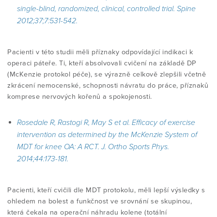
single-blind, randomized, clinical, controlled trial. Spine
2012;37;7:531-542.
Pacienti v této studii měli příznaky odpovídající indikaci k
operaci páteře. Ti, kteří absolvovali cvičení na základě DP
(McKenzie protokol péče), se výrazně celkově zlepšili včetně
zkrácení nemocenské, schopnosti návratu do práce, příznaků
komprese nervových kořenů a spokojenosti.
Rosedale R, Rastogi R, May S et al. Efficacy of exercise
intervention as determined by the McKenzie System of
MDT for knee OA: A RCT. J. Ortho Sports Phys.
2014;44:173-181
.
Pacienti, kteří cvičili dle MDT protokolu, měli lepší výsledky s
ohledem na bolest a funkčnost ve srovnání se skupinou,
která čekala na operační náhradu kolene (totální