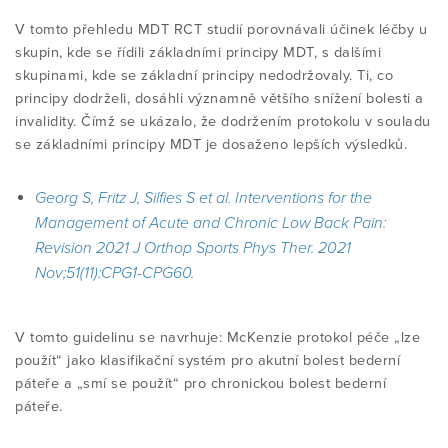
V tomto přehledu MDT RCT studií porovnávali účinek léčby u
skupin, kde se řídili základními principy MDT, s dalšími
skupinami, kde se základní principy nedodržovaly. Ti, co
principy dodrželi, dosáhli významně většího snížení bolesti a
invalidity. Čímž se ukázalo, že dodržením protokolu v souladu
se základními principy MDT je dosaženo lepších výsledků.
Georg S, Fritz J, Silfies S et al.
Interventions for the
Management of Acute and Chronic Low Back Pain:
Revision 2021
J Orthop Sports Phys Ther. 2021
Nov;51(11):CPG1-CPG60
.
V tomto guidelinu se navrhuje: McKenzie protokol péče „lze
použít“ jako klasifikační systém pro akutní bolest bederní
páteře a „smí se použít“ pro chronickou bolest bederní
páteře.