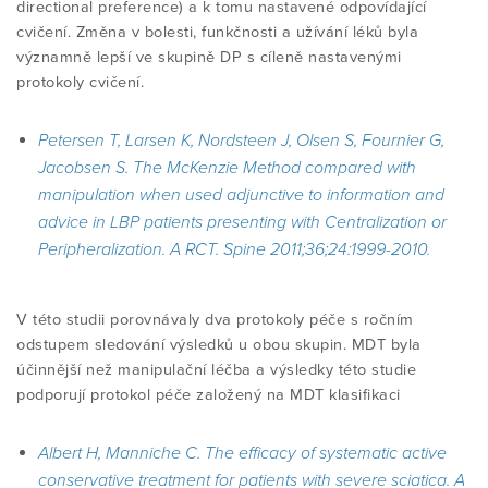
directional preference) a k tomu nastavené odpovídající
cvičení. Změna v bolesti, funkčnosti a užívání léků byla
významně lepší ve skupině DP s cíleně nastavenými
protokoly cvičení.
Petersen T, Larsen K, Nordsteen J, Olsen S, Fournier G,
Jacobsen S. The McKenzie Method compared with
manipulation when used adjunctive to information and
advice in LBP patients presenting with Centralization or
Peripheralization. A RCT. Spine 2011;36;24:1999-2010.
V této studii porovnávaly dva protokoly péče s ročním
odstupem sledování výsledků u obou skupin. MDT byla
účinnější než manipulační léčba a výsledky této studie
podporují protokol péče založený na MDT klasifikaci
Albert H, Manniche C. The efficacy of systematic active
conservative treatment for patients with severe sciatica. A