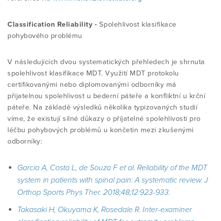
ČASOPIS - ARCHIV
SIG SKUPINA
Classification Reliability -
Spolehlivost klasifikace
E-VÝUKA
VSTUP PRO ČLENY
pohybového problému
KE STAŽENÍ
PRESS / NEWS
PROJEKTY
V následujících dvou systematických přehledech je shrnuta
spo
lehlivost klasifikace MDT. Využití MDT protokolu
ODKAZY
AKCE / FOTOGALERIE
certifikovanými nebo diplomovanými odborníky má
PRESS / NEWS
přijatelnou spolehlivost u bederní páteře a konfliktní u krční
páteře. Na základě výsledků několika typizovaných studií
INFO PRO VEŘEJNOST
víme, že existují silné důkazy o příjatelné spolehlivosti pro
AKCE / FOTOGALERIE
léčbu pohybových problémů u končetin mezi zkušenými
odborníky:
KE STAŽENÍ
Garcia A, Costa L, de Souza F et al. Reliability of the MDT
system in patients with spinal pain: A systematic review.
J
Orthop Sports Phys Ther. 2018;48;12:923-933.
TEST
Takasaki H, Okuyama K, Rosedale R. Inter-examiner