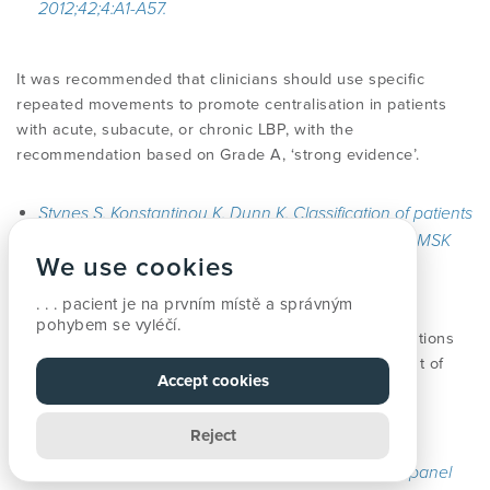
2012;42;4:A1-A57.
It was recommended that clinicians should use specific
repeated movements to promote centralisation in patients
with acute, subacute, or chronic LBP, with the
recommendation based on Grade A, ‘strong evidence’.
Stynes S, Konstantinou K, Dunn K. Classification of patients
with LB-related leg pain: a systematic review. BMC MSK
We use cookies
Disorders 2016;17:226-245.
. . . pacient je na prvním místě a správným
pohybem se vyléčí.
This review evaluated 22 systems that classify populations
with low back-related leg pain. MDT scored the highest of
Accept cookies
any system, with criteria based upon purpose, validity,
feasibility, reliability and generalisability.
Reject
Brosseau L, Taki J, Desjardins B et al. The Ottawa panel