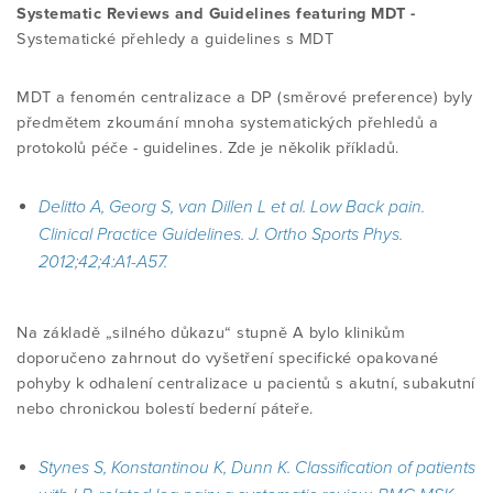
Systematic Reviews and Guidelines featuring MDT -
Systematické přehledy a guidelines s MDT
MDT a fenomén centralizace a DP (směrové preference) byly
předmětem zkoumání mnoha systematických přehledů a
protokolů péče - guidelines. Zde je několik příkladů.
Delitto A, Georg S, van Dillen L et al. Low Back pain.
Clinical Practice Guidelines. J. Ortho Sports Phys.
2012;42;4:A1-A57.
Na základě „silného důkazu“ stupně A bylo klinikům
doporučeno zahrnout do vyšetření specifické opakované
pohyby k odhalení centralizace u pacientů s akutní, subakutní
nebo chronickou bolestí bederní páteře.
Stynes S, Konstantinou K, Dunn K. Classification of patients