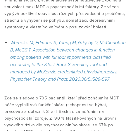
V mnoha studiích, včetně jedné systematické, se zkoumala
souvislost mezi MDT a psychosociálními faktory. Ze všech
vyplývá pozitivní souvislost různých přesvědčení o problému,
strachu a vyhýbání se pohybu, somatizací, depresivními
symptomy a vlastního vnímání a posuzování bolesti.
Werneke M, Edmond S, Young M, Grigsby D, McClenahan
B, McGill T.
Association between changes in function
among patients with lumbar impairments classified
according to the STarT Back Screening Tool and
managed by McKenzie credentialed physiotherapists
.
Physiother Theory and Pract.
2020;36(5):589-597
.
Zde se sledovalo 705 pacientů, kteří před zahájením MDT
péče vyplnili svá funkční skóre (schopnost se hýbat,
pracovat) a dotazník STarT Back se zaměřením na
psychosociální zdroje. Z 90 % klasifikovaných na úrovni
vysokého rizika dle psychosociálního skóre se 67% po