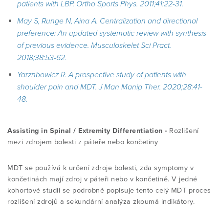
patients with LBP.
Ortho Sports Phys. 2011;41:22-31.
May S, Runge N, Aina A. Centralization and directional
preference: An updated systematic review with synthesis
of previous evidence.
Musculoskelet Sci Pract.
2018;38:53-62.
Yarznbowicz R. A prospective study of patients with
shoulder pain and MDT.
J Man Manip Ther. 2020;28:41-
48.
Assisting in Spinal / Extremity Differentiation -
Rozlišení
mezi zdrojem bolesti z páteře nebo končetiny
MDT se používá k určení zdroje bolesti, zda symptomy v
končetinách mají zdroj v páteři nebo v končetině. V jedné
kohortové studii se podrobně popisuje tento celý MDT proces
rozlišení zdrojů a sekundární analýza zkoumá indikátory.