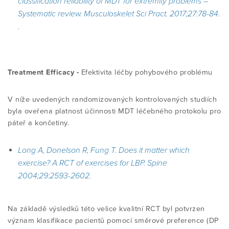
classification reliability of MDT for extremity problems –
Systematic review.
Musculoskelet Sci Pract. 2017;27:78-84
.
.
Treatment Efficacy -
Efektivita léčby pohybového problému
V níže uvedených randomizovaných kontrolovaných st
udiích
byla oveřena platnost účinnosti MDT léčebného protokolu pro
páteř a končetiny.
Long A, Donelson R, Fung T. Does it matter which
exercise? A RCT of exercises for LBP. Spine
2004;29:2593-2602
.
Na základě výsledků této velice kvalitní RCT byl potvrzen
význam klasifikace pacientů pomocí směrové preference (DP